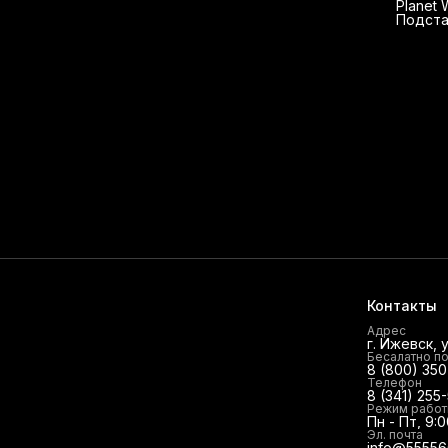
Planet
Подста
грифа 
Контакты
Адрес
г. Ижевск, 
Бесалатно п
8 (800) 35
Телефон
8 (341) 255
Режим рабо
Пн - Пт, 9:0
Эл. почта
info@55556