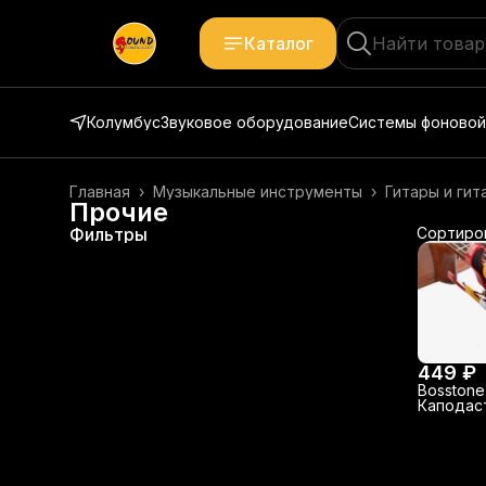
Каталог
Колумбус
Звуковое оборудование
Системы фоновой
Главная
›
Музыкальные инструменты
›
Гитары и ги
Прочие
Фильтры
Сортиро
449 ₽
Bosstone
Каподас