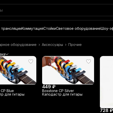
 трансляции
Коммутация
Стойки
Световое оборудование
Шоу-э
тарное оборудование
›
Аксессуары
›
Прочие
вка
449 ₽
 CP Blue
Bosstone CP Silver
тр для гитары
Каподастр для гитары
728 ₽