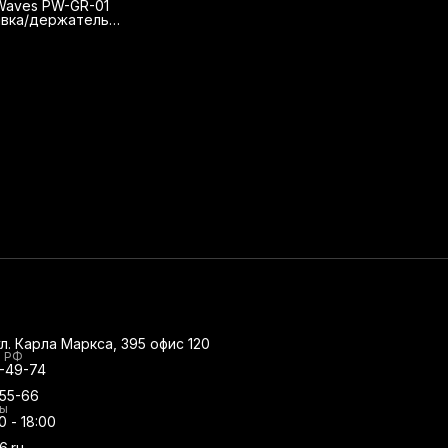
 Waves PW-GR-01
вка/держатель
гитары
ул. Карла Маркса, 395 офис 120
о РФ
0-49-74
-55-66
ты
0 - 18:00
6.ru