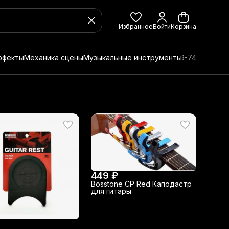
Избранное
Войти
Корзина
ффекты
Механика сцены
Музыкальные инструменты
8 (800) 350-49-74
449 ₽
Bosstone CP Red Каподастр
для гитары