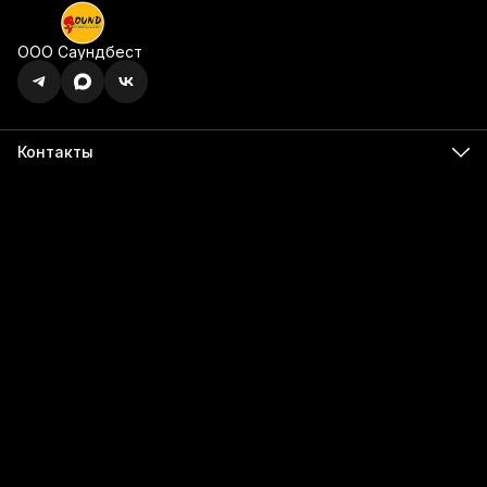
ООО Саундбест
Контакты
Адрес
г. Ижевск, ул. Карла Маркса, 395 офис 120
Бесалатно по РФ
8 (800) 350-49-74
Телефон
8 (341) 255-55-66
Режим работы
Пн - Пт, 9:00 - 18:00
Эл. почта
info@555566.ru