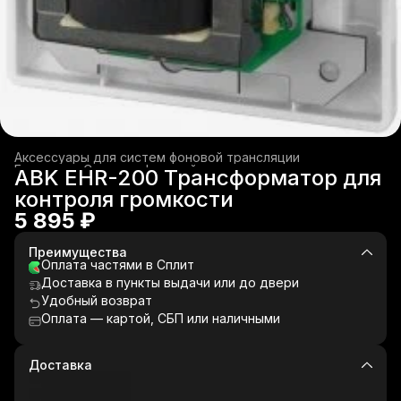
Аксессуары для систем фоновой трансляции
Главная
›
Системы фоновой трансляции
›
ABK EHR-200 Трансформатор для
контроля громкости
5 895 ₽
Преимущества
Оплата частями в Сплит
Доставка в пункты выдачи или до двери
Удобный возврат
Оплата — картой, СБП или наличными
Доставка