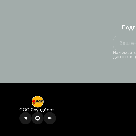
Подп
Нажимая «
данных в 
ООО Саундбест