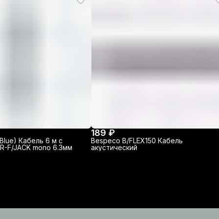
189 ₽
Blue) Кабель 6 м с
Bespeco B/FLEX150 Кабель
R-F/JACK mono 6.3мм
акустический