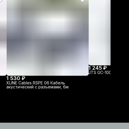
1 245 ₽
JTS GC-100L Готовы
1 530 ₽
XLINE Cables RSPE 06 Кабель
акустический с разъемами, 6м