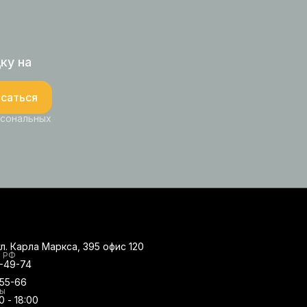
ку на
саться
рсональных
ул. Карла Маркса, 395 офис 120
о РФ
0-49-74
-55-66
ты
0 - 18:00