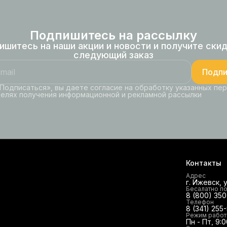
Подпишитесь на рассылку
ишитесь на наши акции и новости и получите скид
следующий заказ
Подпи
Подписаться», вы даете согласие на обработку указанных пе
целях получения информационной и рекламной рассылки
Контакты
Адрес
г. Ижевск, 
Бесалатно п
8 (800) 35
Телефон
8 (341) 255
Режим рабо
Пн - Пт, 9:0