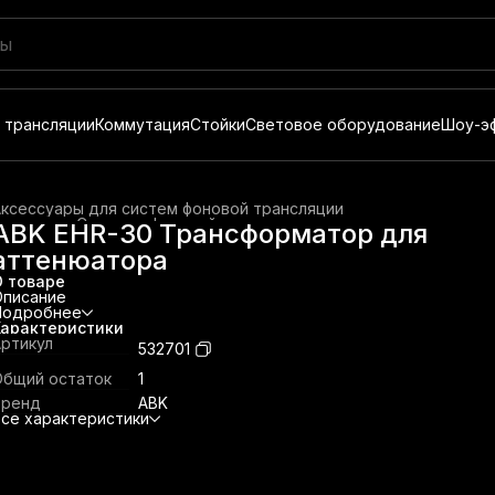
 трансляции
Коммутация
Стойки
Световое оборудование
Шоу-э
ксессуары для систем фоновой трансляции
лавная
›
Системы фоновой трансляции
›
ABK EHR-30 Трансформатор для
аттенюатора
О товаре
Описание
Подробнее
Характеристики
ртикул
532701
Общий остаток
1
Бренд
ABK
се характеристики