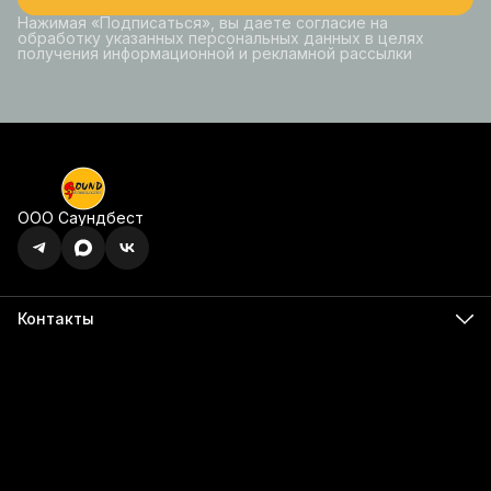
Нажимая «Подписаться», вы даете согласие на
обработку указанных персональных данных в целях
получения информационной и рекламной рассылки
ООО Саундбест
Контакты
Адрес
г. Ижевск, ул. Карла Маркса, 395 офис 120
Бесалатно по РФ
8 (800) 350-49-74
Телефон
8 (341) 255-55-66
Режим работы
Пн - Пт, 9:00 - 18:00
Эл. почта
info@555566.ru