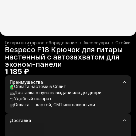
Гитары и гитарное оборудование
›
Аксессуары
›
Стойки
Главная
›
Музыкальные инструменты
›
Bespeco F18 Крючок для гитары
настенный с автозахватом для
эконом-панели
1 185 ₽
Преимущества
Оплата частями в Сплит
Доставка в пункты выдачи или до двери
Удобный возврат
Оплата — картой, СБП или наличными
Доставка