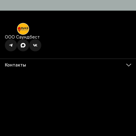
ООО Саундбест
Контакты
Адрес
г. Ижевск, ул. Карла Маркса, 395 офис 120
Бесалатно по РФ
8 (800) 350-49-74
Телефон
8 (341) 255-55-66
Режим работы
Пн - Пт, 9:00 - 18:00
Эл. почта
info@555566.ru