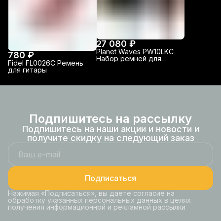
27 080 ₽
Planet Waves PW10LKC
780 ₽
Набор ремней для
Fidel FL0026C Ремень
гитары
для гитары
Подпишитесь на рассылку
Подпишитесь на наши акции и новости и
получите скидку на следующий заказ
Подписаться
Нажимая «Подписаться», вы даете согласие на
обработку указанных персональных данных в целях
получения информационной и рекламной рассылки