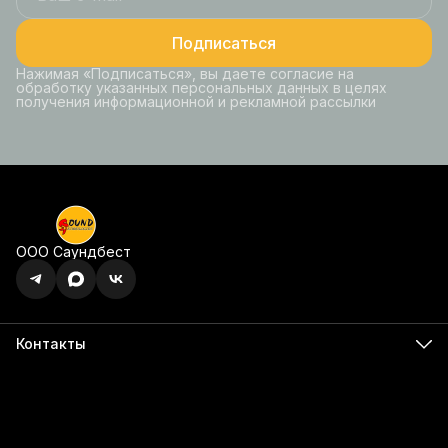
Подписаться
Нажимая «Подписаться», вы даете согласие на
обработку указанных персональных данных в целях
получения информационной и рекламной рассылки
ООО Саундбест
Контакты
Адрес
г. Ижевск, ул. Карла Маркса, 395 офис 120
Бесалатно по РФ
8 (800) 350-49-74
Телефон
8 (341) 255-55-66
Режим работы