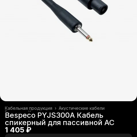
Кабельная продукция
›
Акустические кабели
Главная
›
Коммутация
›
Bespeco PYJS300A Кабель
спикерный для пассивной АС
1 405 ₽