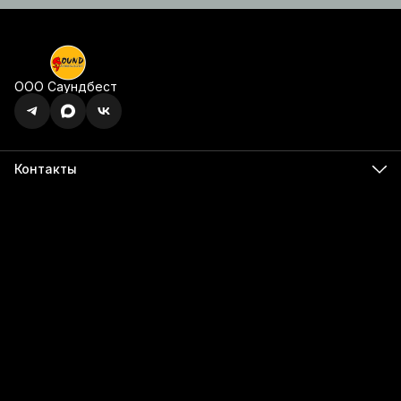
ООО Саундбест
Контакты
Адрес
г. Ижевск, ул. Карла Маркса, 395 офис 120
Бесалатно по РФ
8 (800) 350-49-74
Телефон
8 (341) 255-55-66
Режим работы
Пн - Пт, 9:00 - 18:00
Эл. почта
info@555566.ru