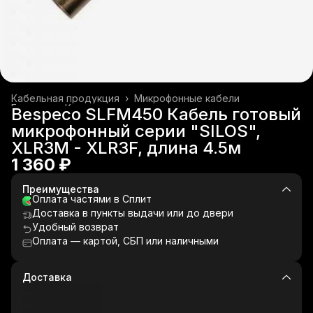
Кабельная продукция
›
Микрофонные кабели
Главная
›
Коммутация
›
Bespeco SLFM450 Кабель готовый
микрофонный серии "SILOS",
XLR3M - XLR3F, длина 4.5м
1 360 ₽
Преимущества
Оплата частями в Сплит
Доставка в пункты выдачи или до двери
Удобный возврат
Оплата — картой, СБП или наличными
Доставка