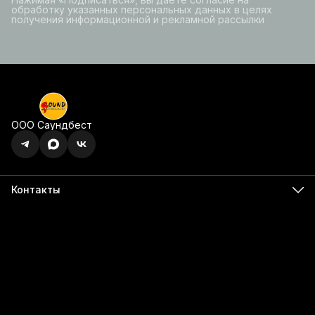
обработку указанных персональных данных в целях
получения информационной и рекламной рассылки
ООО Саундбест
Контакты
Адрес
г. Ижевск, ул. Карла Маркса, 395 офис 120
Бесалатно по РФ
8 (800) 350-49-74
Телефон
8 (341) 255-55-66
Режим работы
Пн - Пт, 9:00 - 18:00
Эл. почта
info@555566.ru