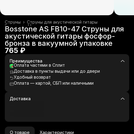
Струны
›
Струны для акустической гитары
Главная
›
Музыкальные инструменты
›
Bosstone AS FB10-47 Струны для
акустической гитары фосфор-
бронза в вакуумной упаковке
765 ₽
Преимущества
Оплата частями в Сплит
Доставка в пункты выдачи или до двери
Удобный возврат
Оплата — картой, СБП или наличными
Доставка
О товаре
Характеристики