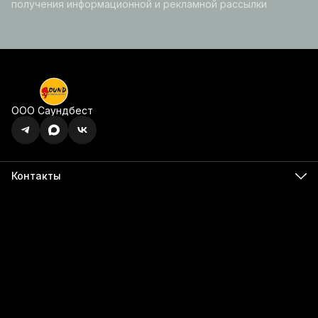
получения информационной и рекламной рассылки
ООО Саундбест
Контакты
Адрес
г. Ижевск, ул. Карла Маркса, 395 офис 120
Бесалатно по РФ
8 (800) 350-49-74
Телефон
8 (341) 255-55-66
Режим работы
Пн - Пт, 9:00 - 18:00
Эл. почта
info@555566.ru