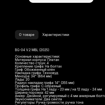
А
З
Р
О товаре
Характеристики
BG-04 V.2 MBL (2025)
Основные характеристики:
Материал корпуса: Платан
Количество струн: 4
Крепление грифа: На болтах
Гриф: Обожженный клён
Накладка грифа: Техновуд
Мензура: 34" (864 мм)
Лады: 20
Радиус накладки грифа: 14" (355 мм)
Профиль грифа: С-образный
Толщина грифа: На 1 ладу - 23 мм / на 12 ладу - 24 мм
Ширина порожка: 42 мм
Анкер: Двойной, регулируемый с 4 мм анкерным болт
Звукосниматели: Два сингла
Регуляторы: Ручка громкости; ручка тона