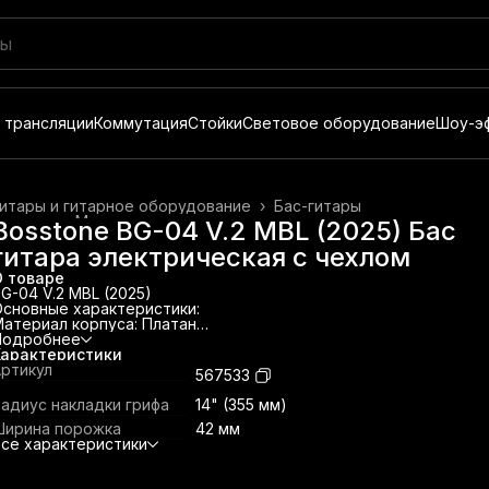
 трансляции
Коммутация
Стойки
Световое оборудование
Шоу-э
итары и гитарное оборудование
›
Бас-гитары
лавная
›
Музыкальные инструменты
›
Bosstone BG-04 V.2 MBL (2025) Бас
гитара электрическая с чехлом
О товаре
G-04 V.2 MBL (2025)
сновные характеристики:
атериал корпуса: Платан
оличество струн: 4
Подробнее
репление грифа: На болтах
Характеристики
Гриф: Обожженный клён
ртикул
567533
акладка грифа: Техновуд
ензура: 34" (864 мм)
адиус накладки грифа
14" (355 мм)
ады: 20
Ширина порожка
42 мм
адиус накладки грифа: 14" (355 мм)
се характеристики
рофиль грифа: С-образный
олщина грифа: На 1 ладу - 23 мм / на 12 ладу - 24 мм
ирина порожка: 42 мм