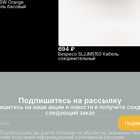
30W Orange
ель басовый
694 ₽
Bespeco SLJJMS150 Кабель
соединительный
Подпишитесь на рассылку
ишитесь на наши акции и новости и получите скид
следующий заказ
Подпи
Подписаться», вы даете согласие на обработку указанных пе
целях получения информационной и рекламной рассылки