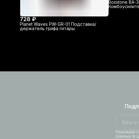
Bosstone BA-
Комбоусилит
728 ₽
Planet Waves PW-GR-01 Подставка/
держатель грифа гитары
Подп
Нажимая «
данных в 