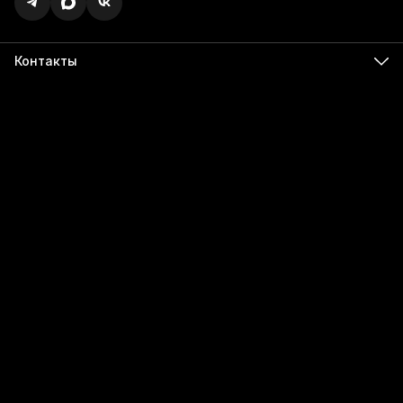
Контакты
Адрес
г. Ижевск, ул. Карла Маркса, 395 офис 120
Бесалатно по РФ
8 (800) 350-49-74
Телефон
8 (341) 255-55-66
Режим работы
Пн - Пт, 9:00 - 18:00
Эл. почта
info@555566.ru