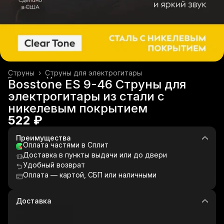
Струны
›
Струны для электрогитары
Главная
›
Музыкальные инструменты
›
Bosstone ES 9-46 Струны для
электрогитары из стали с
никелевым покрытием
522 ₽
Преимущества
Оплата частями в Сплит
Доставка в пункты выдачи или до двери
Удобный возврат
Оплата — картой, СБП или наличными
Доставка