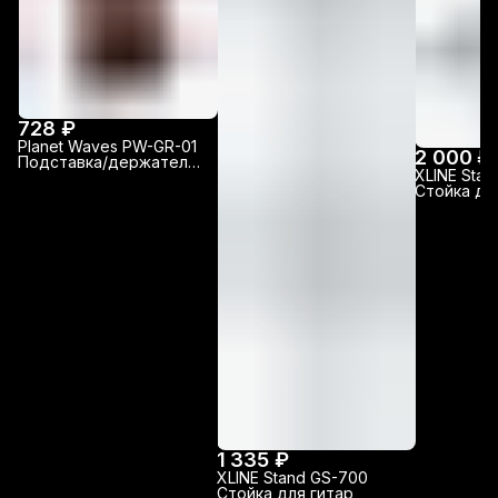
728 ₽
Planet Waves PW-GR-01
2 000 ₽
Подставка/держатель
XLINE Sta
грифа гитары
Стойка дл
1 335 ₽
XLINE Stand GS-700
Стойка для гитар