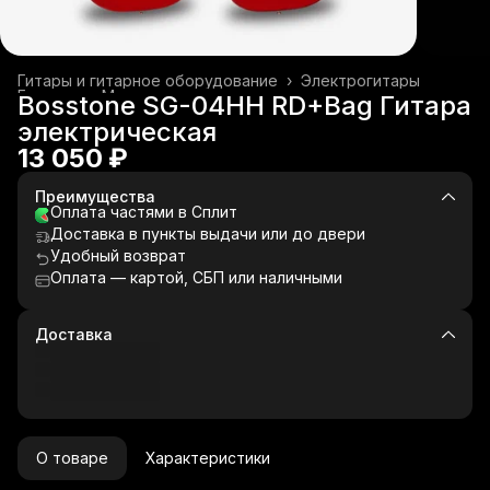
Гитары и гитарное оборудование
›
Электрогитары
Главная
›
Музыкальные инструменты
›
Bosstone SG-04HH RD+Bag Гитара
электрическая
13 050 ₽
Преимущества
Оплата частями в Сплит
Доставка в пункты выдачи или до двери
Удобный возврат
Оплата — картой, СБП или наличными
Доставка
О товаре
Характеристики