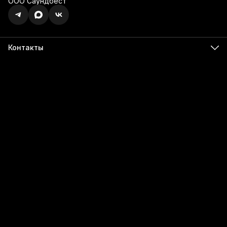
ООО Саундбест
Контакты
Адрес
г. Ижевск, ул. Карла Маркса, 395 офис 120
Бесалатно по РФ
8 (800) 350-49-74
Телефон
8 (341) 255-55-66
Режим работы
Пн - Пт, 9:00 - 18:00
Эл. почта
info@555566.ru