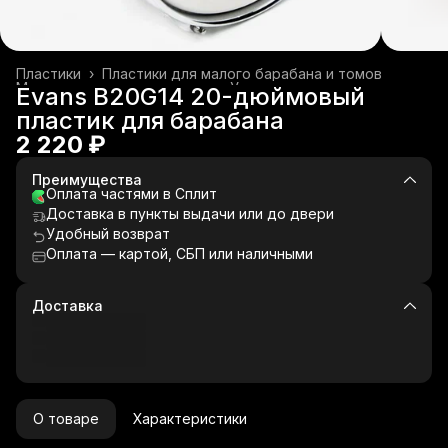
Пластики
›
Пластики для малого барабана и томов
Музыкальные инструменты
›
Ударные инструменты
›
Evans B20G14 20-дюймовый
Главная
›
пластик для барабана
2 220 ₽
Преимущества
Оплата частями в Сплит
Доставка в пункты выдачи или до двери
Удобный возврат
Оплата — картой, СБП или наличными
Доставка
О товаре
Характеристики