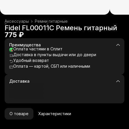
Аксессуары
›
Ремни гитарные
Гитары и гитарное оборудование
›
Fidel FL00011C Ремень гитарный
Главная
›
Музыкальные инструменты
›
775 ₽
Преимущества
Оплата частями в Сплит
Доставка в пункты выдачи или до двери
Удобный возврат
Оплата — картой, СБП или наличными
Доставка
О товаре
Характеристики