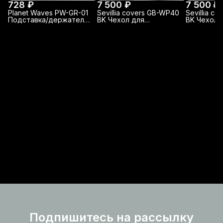
728 ₽
7 500 ₽
7 500 ₽
Planet Waves PW-GR-01
Sevillia covers GB-WP40
Sevillia c
Подставка/держатель
BK Чехол для
BK Чехол 
грифа гитары
акустической гитары
акустичес
утепленный
утепленн
Подпишитесь на рассылку