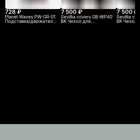
728 ₽
7 500 ₽
7 500 ₽
Planet Waves PW-GR-01
Sevillia covers GB-WP40
Sevillia c
Подставка/держатель
BK Чехол для
BK Чехол 
грифа гитары
акустической гитары
акустичес
утепленный
утепленн