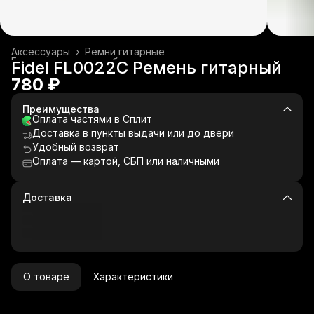
Аксессуары
›
Ремни гитарные
Гитары и гитарное оборудование
›
Fidel FL0022C Ремень гитарный
Главная
›
Музыкальные инструменты
›
780 ₽
Преимущества
Оплата частями в Сплит
Доставка в пункты выдачи или до двери
Удобный возврат
Оплата — картой, СБП или наличными
Доставка
О товаре
Характеристики