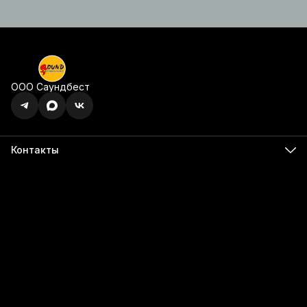
ООО Саундбест
Контакты
Адрес
г. Ижевск, ул. Карла Маркса, 395 офис 120
Бесалатно по РФ
8 (800) 350-49-74
Телефон
8 (341) 255-55-66
Режим работы
Пн - Пт, 9:00 - 18:00
Эл. почта
info@555566.ru