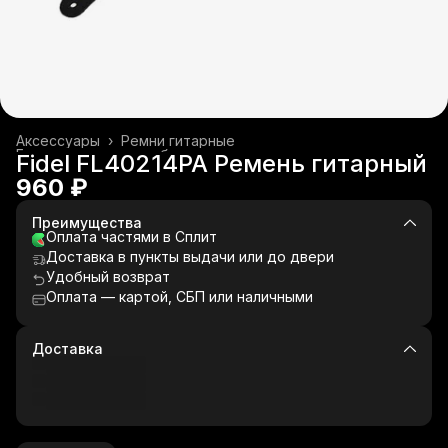
Аксессуары
›
Ремни гитарные
Гитары и гитарное оборудование
›
Fidel FL40214PA Ремень гитарный
Главная
›
Музыкальные инструменты
›
960 ₽
Преимущества
Оплата частями в Сплит
Доставка в пункты выдачи или до двери
Удобный возврат
Оплата — картой, СБП или наличными
Доставка