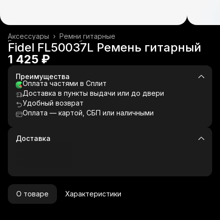
Аксессуары
›
Ремни гитарные
Гитары и гитарное оборудование
›
Fidel FL50037L Ремень гитарный
Главная
›
Музыкальные инструменты
›
1 425 ₽
Преимущества
Оплата частями в Сплит
Доставка в пункты выдачи или до двери
Удобный возврат
Оплата — картой, СБП или наличными
Доставка
О товаре
Характеристики