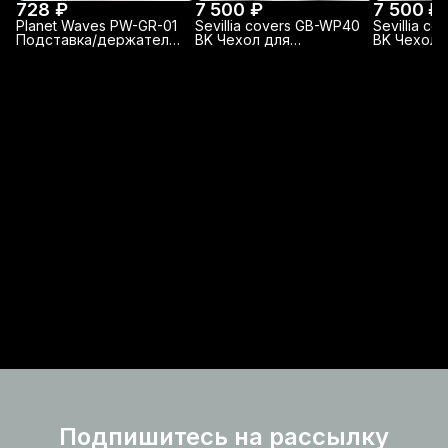
728 ₽
7 500 ₽
7 500 ₽
Planet Waves PW-GR-01
Sevillia covers GB-WP40
Sevillia c
Подставка/держатель
BK Чехол для
BK Чехол 
грифа гитары
акустической гитары
акустичес
утепленный
утепленн
Подпишитесь на рассылку