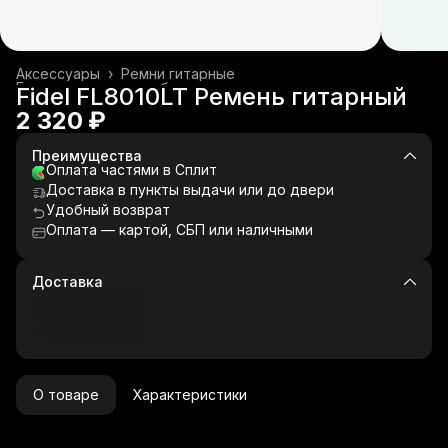
Аксессуары
›
Ремни гитарные
Гитары и гитарное оборудование
›
Fidel FL8010LT Ремень гитарный
Главная
›
Музыкальные инструменты
›
2 320 ₽
Преимущества
Оплата частями в Сплит
Доставка в пункты выдачи или до двери
Удобный возврат
Оплата — картой, СБП или наличными
Доставка
О товаре
Характеристики