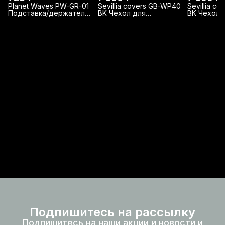
Planet Waves PW-GR-01
Sevillia covers GB-WP40
Sevillia c
Подставка/держатель
BK Чехол для
BK Чехол 
грифа гитары
акустической гитары
акустичес
утепленный
утепленн
Подпишитесь на рассылку
Подпишитесь на наши акции и новости и