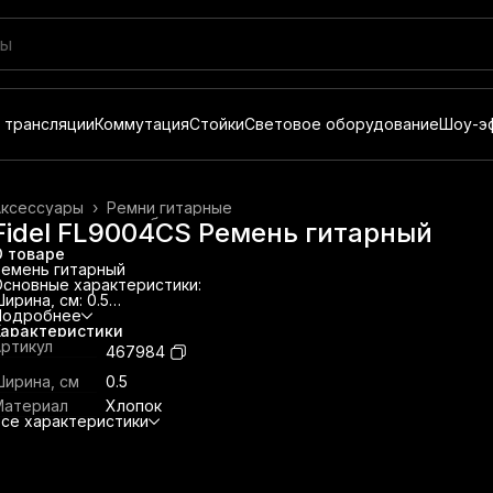
 трансляции
Коммутация
Стойки
Световое оборудование
Шоу-э
Аксессуары
›
Ремни гитарные
итары и гитарное оборудование
›
Fidel FL9004CS Ремень гитарный
лавная
›
Музыкальные инструменты
›
О товаре
Ремень гитарный
сновные характеристики:
ирина, см: 0.5
лина, см: 90-144
Подробнее
атериал: Хлопок
Характеристики
вет: Красный
ртикул
467984
репление/наконечник: Наконечники из натуральной кожи
ирина, см
0.5
Материал
Хлопок
се характеристики