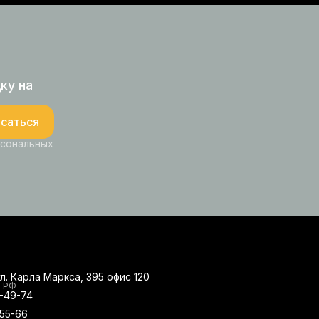
ку на
саться
рсональных
ул. Карла Маркса, 395 офис 120
о РФ
0-49-74
-55-66