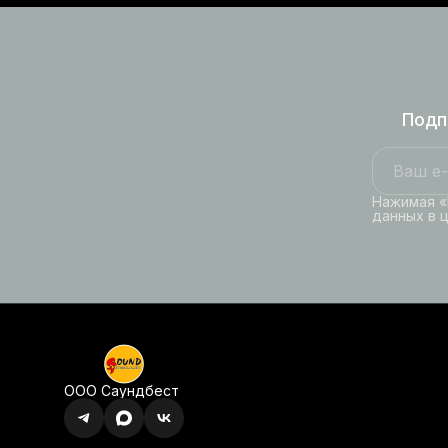
Подп
Нажимая «
данных в 
ООО Саундбест