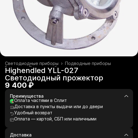
Светодиодные приборы
›
Подводные приборы
Главная
›
Световое оборудование
›
Highendled YLL-027
Светодиодный прожектор
9 400 ₽
Преимущества
Оплата частями в Сплит
Доставка в пункты выдачи или до двери
Удобный возврат
Оплата — картой, СБП или наличными
Доставка