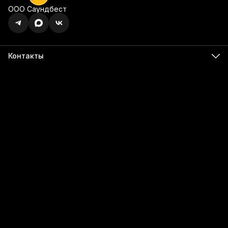
ООО Саундбест
Контакты
Адрес
г. Ижевск, ул. Карла Маркса, 395 офис 120
Бесалатно по РФ
8 (800) 350-49-74
Телефон
8 (341) 255-55-66
Режим работы
Пн - Пт, 9:00 - 18:00
Эл. почта
info@555566.ru