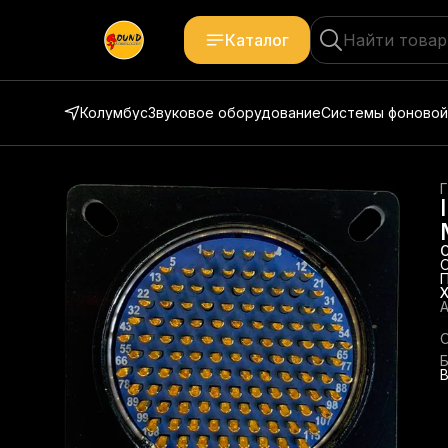
Каталог
Колумбус
Звуковое оборудование
Системы фоновой
Г
А
В