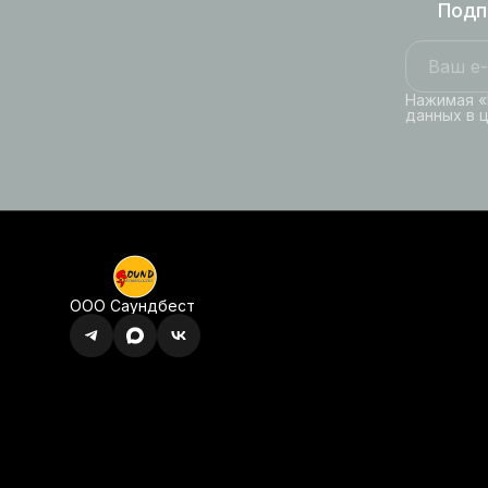
Подп
Нажимая «
данных в 
ООО Саундбест