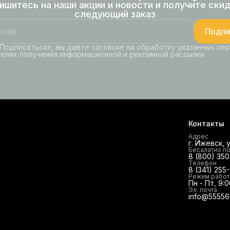
ишитесь на наши акции и новости и получите скид
следующий заказ
Подпи
Подписаться», вы даете согласие на обработку указанных пе
целях получения информационной и рекламной рассылки
Контакты
Адрес
г. Ижевск, 
Бесалатно п
8 (800) 35
Телефон
8 (341) 255
Режим рабо
Пн - Пт, 9:0
Эл. почта
info@55556