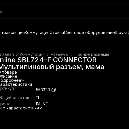
 трансляции
Коммутация
Стойки
Световое оборудование
Шоу-э
лавная
›
Коммутация
›
Разъемы
›
Прочие разъемы
Inline SBL724-F CONNECTOR
Мультипиновый разъем, мама
О товаре
Описание
Подробнее
Характеристики
ртикул
553320
Общий остаток
11
Бренд
INLINE
се характеристики