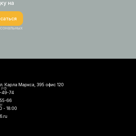
ку на
саться
рсональных
ул. Карла Маркса, 395 офис 120
о РФ
0-49-74
-55-66
ты
0 - 18:00
6.ru