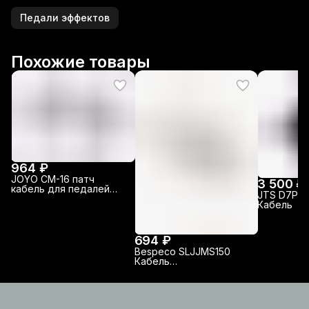
Педали эффектов
Похожие товары
964 ₽
JOYO CM-16 патч
3 500 ₽
кабель для педалей
JTS D7P-5 
эффектов
Кабель
694 ₽
Bespeco SLJJMS150
Кабель
соединительный