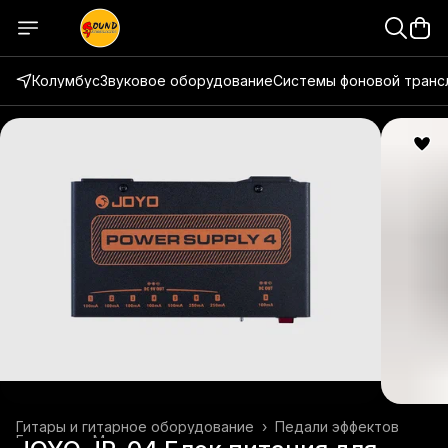
Колумбус
Звуковое оборудование
Системы фоновой транс
Гитары и гитарное оборудование
›
Педали эффектов
Главная
›
Музыкальные инструменты
›