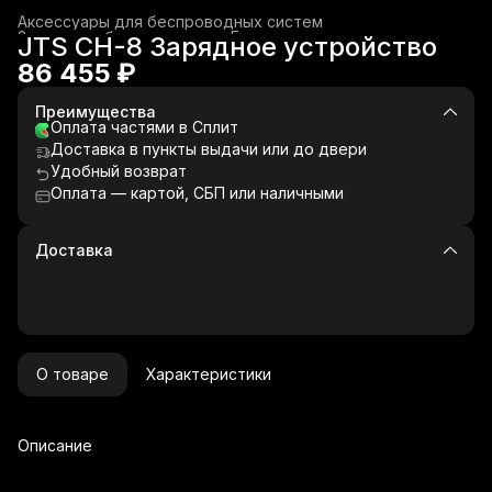
Аксессуары для беспроводных систем
Звуковое оборудование
›
Беспроводные системы
›
JTS CH-8 Зарядное устройство
Главная
›
86 455 ₽
Преимущества
Оплата частями в Сплит
Доставка в пункты выдачи или до двери
Удобный возврат
Оплата — картой, СБП или наличными
Доставка
О товаре
Характеристики
Описание