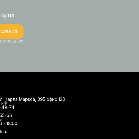
ку на
саться
рсональных
ул. Карла Маркса, 395 офис 120
о РФ
0-49-74
-55-66
ты
0 - 18:00
6.ru