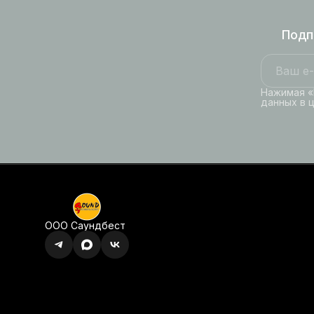
Подп
Нажимая «
данных в 
ООО Саундбест