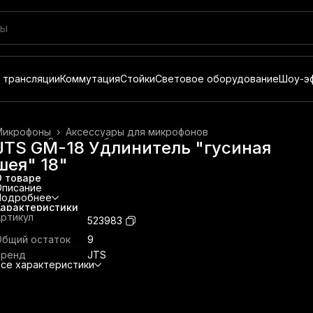
 трансляции
Коммутация
Стойки
Световое оборудование
Шоу-э
Микрофоны
›
Аксессуары для микрофонов
лавная
›
Звуковое оборудование
›
JTS GM-18 Удлинитель "гусиная
шея" 18"
О товаре
Описание
Подробнее
Характеристики
ртикул
523983
Общий остаток
9
Бренд
JTS
се характеристики