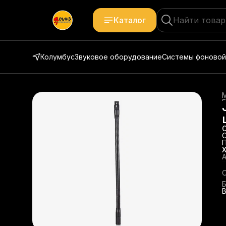
Каталог
Колумбус
Звуковое оборудование
Системы фоновой
Г
А
В