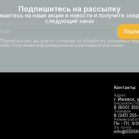
Подпишитесь на рассылку
ишитесь на наши акции и новости и получите скид
следующий заказ
Подпи
Подписаться», вы даете согласие на обработку указанных пе
целях получения информационной и рекламной рассылки
Контакты
Адрес
г. Ижевск, 
Бесалатно п
8 (800) 35
Телефон
8 (341) 255
Режим рабо
Пн - Пт, 9:0
Эл. почта
info@55556