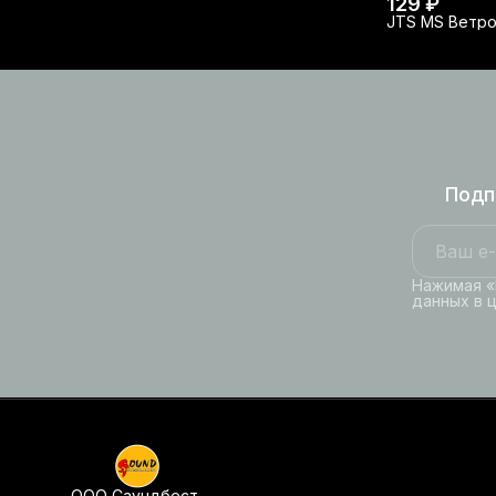
129 ₽
JTS MS Ветро
Подп
Нажимая «
данных в 
ООО Саундбест