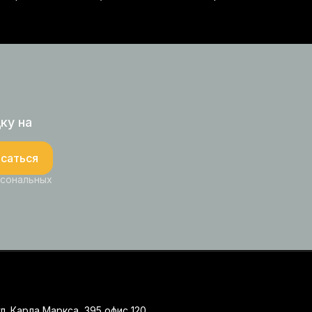
ку на
саться
рсональных
ул. Карла Маркса, 395 офис 120