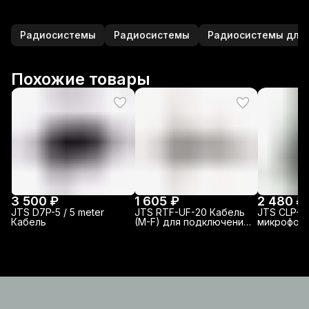
Радиосистемы
Радиосистемы
Радиосистемы для
Похожие товары
3 500 ₽
1 605 ₽
2 480 ₽
JTS D7P-5 / 5 meter
JTS RTF-UF-20 Кабель
JTS CLP-6
Кабель
(M-F) для подключения
микрофон
антенн