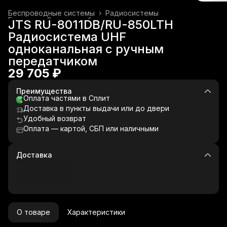
Беспроводные системы
›
Радиосистемы
Главная
›
Звуковое оборудование
›
JTS RU-8011DB/RU-850LTH
Радиосистема UHF
одноканальная с ручным
передатчиком
29 705 ₽
Преимущества
Оплата частями в Сплит
Доставка в пункты выдачи или до двери
Удобный возврат
Оплата — картой, СБП или наличными
Доставка
О товаре
Характеристики