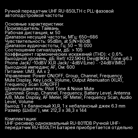
Ручной передатчик UHF RU-850LTH с PLL-фазовой
автоподстройкой частоты
Основные характеристики:
Производитель: Тайвань
Рабочая дистанция, м: 50
Диапазон несущей частоты, МГц: 650~686
Чувствительность: 95dBm, at S/N>80dB
Диапазон аудиочастоты, Гц: 50 ~ 16 000
Соотношение сигнал/шум, дБ: > 105
Коэффициент гармонических искажений (THD): < 0,6%
Выходной уровень, дБ: Ref/ ±22.5KHz Dev@1KHz Tone ψ6.3
Phone Jack/ -10dBV XLR Jack/ -4dBV(Line) ˴ -24dBV(MIC)
Выходной импеданс AF, Ом: 600
Питание: UM3, AA x 2
Управление: Power ON/OFF, Group, Channel, Frequency,
Mute Display, Key Lock, Volume, Output Attenuaiton (XLR),
Frequency Scan (ON/OFF)
Шумоподавитель: Pilot Tone & Noise Mute
Дисплей: Group, Channel, Frequency, Battery Level, Antenna
A/B, Mute Display, AF Meter, RF Meter, Frequency Scan, Audio
Level, Volume
Выход: 1 x балансный XLR, 1 x небалансный джек 6.3 mm
Размер (ШхВхГ), мм: 212,3 х 38,3 х 144
Комплектация:
UHF-ресивер одноканальный RU-8011DB Ручной UHF-
передатчик RU-850LTH Батарея приобретается отдельно