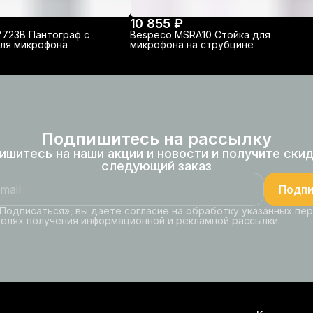
10 855 ₽
7723B Пантограф с
Bespeco MSRA10 Стойка для
ля микрофона
микрофона на струбцине
Подпишитесь на рассылку
ишитесь на наши акции и новости и получите скид
следующий заказ
Подпи
Подписаться», вы даете согласие на обработку указанных пе
целях получения информационной и рекламной рассылки