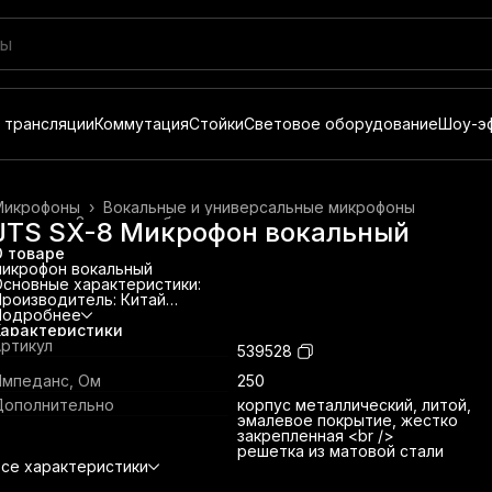
 трансляции
Коммутация
Стойки
Световое оборудование
Шоу-э
Микрофоны
›
Вокальные и универсальные микрофоны
лавная
›
Звуковое оборудование
›
JTS SX-8 Микрофон вокальный
О товаре
микрофон вокальный
сновные характеристики:
роизводитель: Китай
ип микрофона: динамический
Подробнее
Диаграмма направленности: осесимметричная кардиоида,
Характеристики
однородная по частотам
ртикул
539528
астотный диапазон, Гц: 50 - 16 500
увствительность, дБ: 77
Импеданс, Ом
250
мпеданс, Ом: 250
Дополнительно
корпус металлический, литой,
ыход: 3-pin XLRM
эмалевое покрытие, жестко
азмер (ШхВхГ), мм: 20/51,4 х 186,5
закрепленная <br />
ополнительно: корпус металлический, литой, эмалевое
решетка из матовой стали
окрытие, жестко закрепленная решетка из матовой стали
се характеристики
омплектация:
абель в комплект не входит