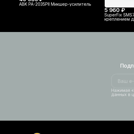
ABK PA-2035PII Микшер-усилитель
5 960 ₽
SuperFix SMS
креплением д
Подп
Нажимая «
данных в 