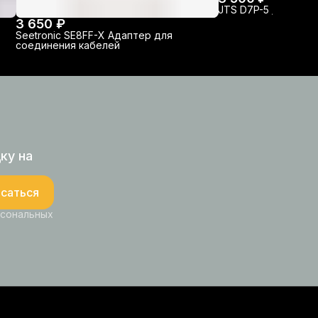
JTS D7P-5 / 5 meter
3 650 ₽
Seetronic SE8FF-X Адаптер для
соединения кабелей
ку на
саться
рсональных