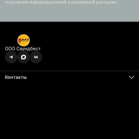
получения информационной и рекламной рассылки
ООО Саундбест
Контакты
Адрес
г. Ижевск, ул. Карла Маркса, 395 офис 120
Бесалатно по РФ
8 (800) 350-49-74
Телефон
8 (341) 255-55-66
Режим работы
Пн - Пт, 9:00 - 18:00
Эл. почта
info@555566.ru