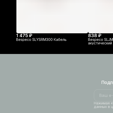
1 475 ₽
838 ₽
Bespeco SLYSRM300 Кабель
Bespeco SLJM
акустический
Подп
Нажимая «
данных в 