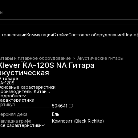
 трансляции
Коммутация
Стойки
Световое оборудование
Шоу-э
итары и гитарное оборудование
›
Акустические гитары
лавная
›
Музыкальные инструменты
›
Klever KA-120S NA Гитара
акустическая
О товаре
A-120S
сновные характеристики:
роизводитель: Китай
оличество струн: 6
Подробнее
орма корпуса: Аудиториум (40")
Характеристики
ерхняя дека: Ель
ртикул
504641
ижняя дека и обечайка: Вишня
нкер: есть
Верхняя дека
Ель
риф: Нато
акладка грифа
Композит (Black Richlite)
акладка грифа: Композит (Black Richlite)
се характеристики
ип покрытия: Матовое
вет гитары: Натуральный