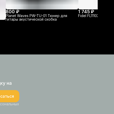
800 ₽
1 745 ₽
Planet Waves PW-TU-01 Тюнер для
Fidel FL111020LP Ре
гитары акустической скобка
ку на
саться
рсональных