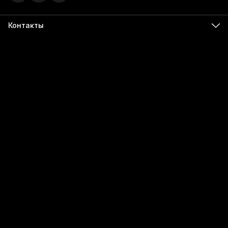
Контакты
Адрес
г. Ижевск, ул. Карла Маркса, 395 офис 120
Бесалатно по РФ
8 (800) 350-49-74
Телефон
8 (341) 255-55-66
Режим работы
Пн - Пт, 9:00 - 18:00
Эл. почта
info@555566.ru