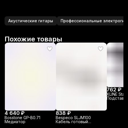
Акустические гитары
Профессиональные электрогит
Похожие товары
762 ₽
XLINE Stan
Подставка
гитариста
4 640 ₽
838 ₽
Bosstone GP-B0.71
Bespeco SLJM100
Медиатор
Кабель готовый
акустический