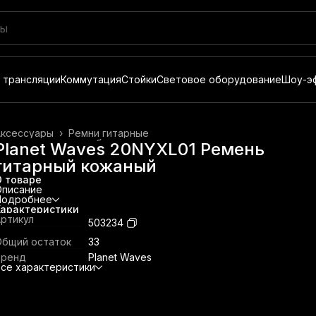
 трансляции
Коммутация
Стойки
Световое оборудование
Шоу-э
Аксессуары
›
Ремни гитарные
итары и гитарное оборудование
›
Planet Waves 20NYXL01 Ремень
лавная
›
Музыкальные инструменты
›
гитарный кожаный
О товаре
Описание
Подробнее
Характеристики
ртикул
503234
Общий остаток
33
Бренд
Planet Waves
се характеристики