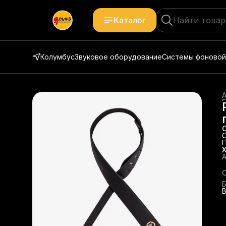
Каталог
Колумбус
Звуковое оборудование
Системы фоновой
Г
Г
А
В