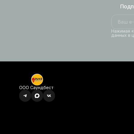
Подп
Нажимая «
данных в 
ООО Саундбест