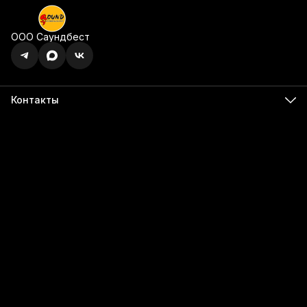
ООО Саундбест
Контакты
Адрес
г. Ижевск, ул. Карла Маркса, 395 офис 120
Бесалатно по РФ
8 (800) 350-49-74
Телефон
8 (341) 255-55-66
Режим работы
Пн - Пт, 9:00 - 18:00
Эл. почта
info@555566.ru