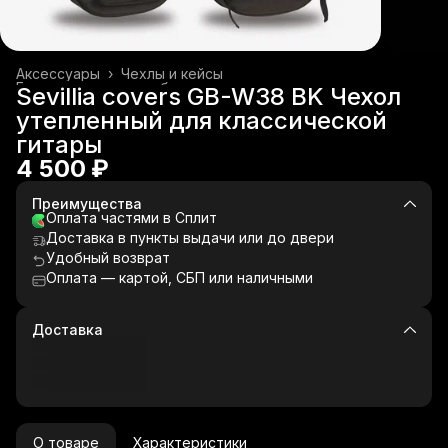
Аксессуары
›
Чехлы и кейсы
Гитары и гитарное оборудование
›
Sevillia covers GB-W38 BK Чехол
Главная
›
Музыкальные инструменты
›
утепленный для классической
гитары
4 500 ₽
Преимущества
Оплата частями в Сплит
Доставка в пункты выдачи или до двери
Удобный возврат
Оплата — картой, СБП или наличными
Доставка
О товаре
Характеристики