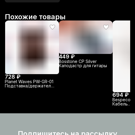
Похожие товары
449 ₽
Bosstone CP Silver
Каподастр для гитары
728 ₽
Planet Waves PW-GR-01
Подставка/держатель
грифа гитары
694 ₽
Bespeco S
Кабель
соединит
Подпишитесь на рассылку