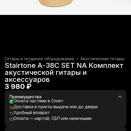
Гитары и гитарное оборудование
›
Акустические гитары
Главная
›
Музыкальные инструменты
›
Stairtone A-38C SET NA Комплект
акустической гитары и
аксессуаров
3 980 ₽
Преимущества
Оплата частями в Сплит
Доставка в пункты выдачи или до двери
Удобный возврат
Оплата — картой, СБП или наличными