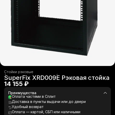
Стойки рэковые
Аксессуары для звукового оборудования
›
SuperFix XRD009E Рэковая стойка
Главная
›
Звуковое оборудование
›
14 155 ₽
Преимущества
Оплата частями в Сплит
Доставка в пункты выдачи или до двери
Удобный возврат
Оплата — картой, СБП или наличными