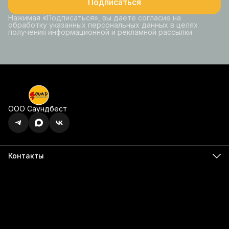
Подписаться
Нажимая «Подписаться», вы даете согласие на
обработку указанных персональных данных в целях
получения информационной и рекламной рассылки
ООО Саундбест
Контакты
Адрес
г. Ижевск, ул. Карла Маркса, 395 офис 120
Бесалатно по РФ
8 (800) 350-49-74
Телефон
8 (341) 255-55-66
Режим работы
Пн - Пт, 9:00 - 18:00
Эл. почта
info@555566.ru