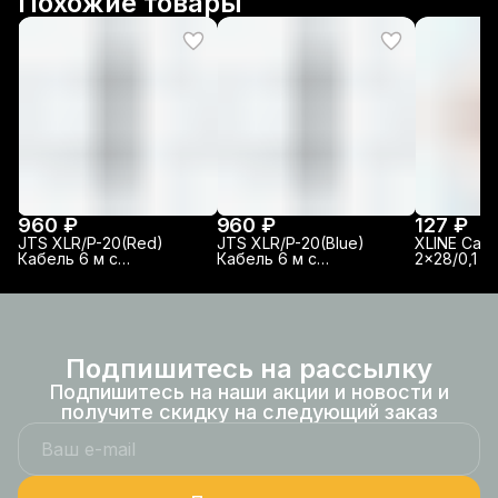
Похожие товары
960 ₽
960 ₽
127 ₽
JTS XLR/P-20(Red)
JTS XLR/P-20(Blue)
XLINE Cab
Кабель 6 м с
Кабель 6 м с
2x28/0,1 P
разъемами XLR-F/JACK
разъемами XLR-F/JACK
DMX
mono 6.3мм
mono 6.3мм
Подпишитесь на рассылку
Подпишитесь на наши акции и новости и
получите скидку на следующий заказ