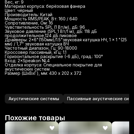
Вес, кг: 9
Материал корпуса: берёзовая фанера
Цвет: чёрный
Производитель: Китай
Мощность RMS/PEAK, Вт: 160 / 640
Сопротивление, Ом: 16
Чувствительность SPL (1 Вт/м), дБ: 96
Звуковое давление (SPL 1 Вт/1 м), дБ: 118 дБ
продолжительное,124 дБ пиковое
Драйверы: 2×6"(150мм)/1.5"звуковая катушка НЧ, 1 × 1 "(25
мм) / 1,7" звуковая катушка ВЧ
Частотный диапазон, Гц: 90-18000
Кроссовер пассивный, кГц: 1.1
Горизонтальное раскрытие (-6 дБ), град.: 100°
Вход: 2×Speakon NL4
Отделка корпуса: Специальное покрытие для
акустических систем
Размер (ШхВхГ), мм: 430 х 202 х 372
Акустические системы
Пассивные акустические сис
Похожие товары