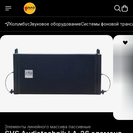
Колумбус
Звуковое оборудование
Системы фоновой транс
Элементы линейного массива пассивные
Звуковое оборудование
›
Акустические системы
›