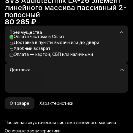
SVS Audiotechnik LA-26 элемент
Главная
›
линейного массива пассивный 2-
полосный
80 285 ₽
Преимущества
Оплата частями в Сплит
Доставка в пункты выдачи или до двери
Удобный возврат
Оплата — картой, СБП или наличными
Доставка
О товаре
Характеристики
Пассивная акустическая система линейного массива
Основные характеристики: