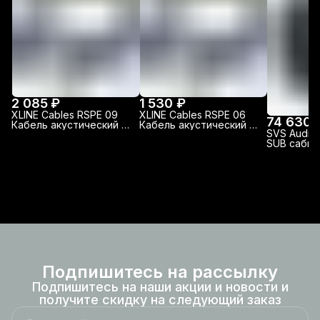
2 085 ₽
1 530 ₽
XLINE Cables RSPE 09
XLINE Cables RSPE 06
74 630 
Кабель акустический с
Кабель акустический с
SVS Audiot
разъемами, 9м
разъемами, 6м
SUB сабву
линейного
пассивный
Подпишитесь на рассылку
Подпишитесь на наши акции и новости и
получите скидку на следующий заказ