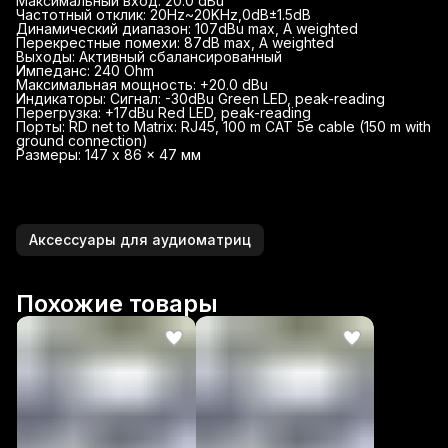
Максимальный вход: 20.0 dBu
Частотный отклик: 20Hz~20KHz,0dB±1.5dB
Динамический диапазон: 107dBu max, A weighted
Перекрестные помехи: 87dB max, A weighted
Выходы: Активный сбалансированный
Импеданс: 240 Ohm
Максимальная мощность: +20.0 dBu
Индикаторы: Сигнал: -30dBu Green LED, peak-reading
Перегрузка: +17dBu Red LED, peak-reading
Порты: RD net to Matrix: RJ45, 100 m CAT 5e cable (150 m with
ground connection)
Размеры: 147 x 86 x 47 мм
Аксессуары для аудиоматриц
Похожие товары