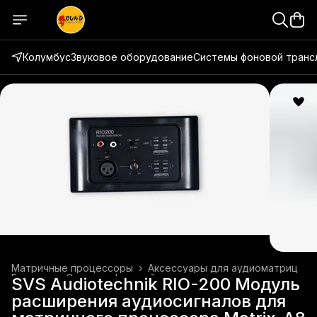
Колумбус
Звуковое оборудование
Системы фоновой транс
Матричные процессоры
›
Аксессуары для аудиоматриц
Главная
›
Системы фоновой трансляции
›
SVS Audiotechnik RIO-200 Модуль
расширения аудиосигналов для