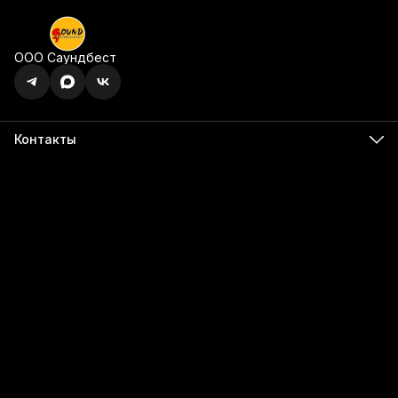
ООО Саундбест
Контакты
Адрес
г. Ижевск, ул. Карла Маркса, 395 офис 120
Бесалатно по РФ
8 (800) 350-49-74
Телефон
8 (341) 255-55-66
Режим работы
Пн - Пт, 9:00 - 18:00
Эл. почта
info@555566.ru