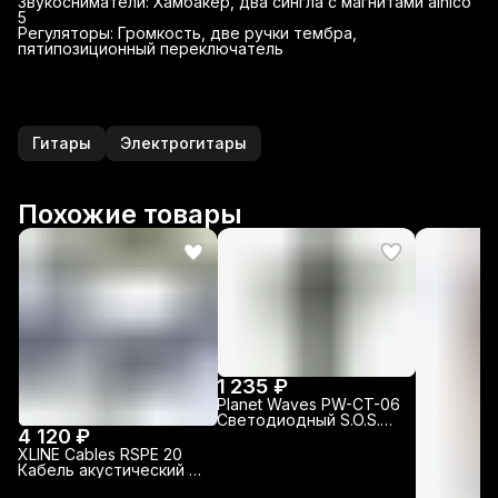
Звукосниматели: Хамбакер, два сингла с магнитами alnico
5
Регуляторы: Громкость, две ручки тембра,
пятипозиционный переключатель
Гитары
Электрогитары
Похожие товары
1 235 ₽
Planet Waves PW-CT-06
Светодиодный S.O.S.
4 120 ₽
тюнер
XLINE Cables RSPE 20
Кабель акустический с
разъемами, 20м