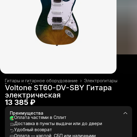
Гитары и гитарное оборудование
›
Электрогитары
Главная
›
Музыкальные инструменты
›
Voltone ST60-DV-SBY Гитара
электрическая
13 385 ₽
Преимущества
Оплата частями в Сплит
Доставка в пункты выдачи или до двери
Удобный возврат
Оплата — картой, СБП или наличными