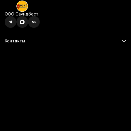
ООО Саундбест
Контакты
Адрес
г. Ижевск, ул. Карла Маркса, 395 офис 120
Бесалатно по РФ
8 (800) 350-49-74
Телефон
8 (341) 255-55-66
Режим работы
Пн - Пт, 9:00 - 18:00
Эл. почта
info@555566.ru