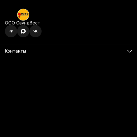
ООО Саундбест
Контакты
Адрес
г. Ижевск, ул. Карла Маркса, 395 офис 120
Бесалатно по РФ
8 (800) 350-49-74
Телефон
8 (341) 255-55-66
Режим работы
Пн - Пт, 9:00 - 18:00
Эл. почта
info@555566.ru