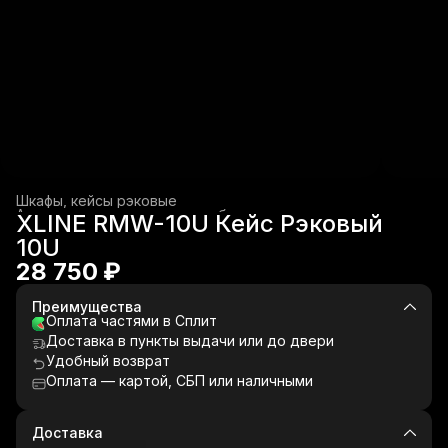
Шкафы, кейсы рэковые
Аксессуары для звукового оборудования
›
XLINE RMW-10U Кейс Рэковый
Главная
›
Звуковое оборудование
›
10U
28 750 ₽
Преимущества
Оплата частями в Сплит
Доставка в пункты выдачи или до двери
Удобный возврат
Оплата — картой, СБП или наличными
Доставка