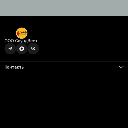
ООО Саундбест
Контакты
Адрес
г. Ижевск, ул. Карла Маркса, 395 офис 120
Бесалатно по РФ
8 (800) 350-49-74
Телефон
8 (341) 255-55-66
Режим работы
Пн - Пт, 9:00 - 18:00
Эл. почта
info@555566.ru