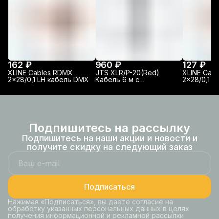
162 ₽
960 ₽
127 ₽
XLINE Cables RDMX
JTS XLR/P-20(Red)
XLINE Cab
2x28/0,1 LH кабель DMX
Кабель 6 м с
2x28/0,1 P
разъемами XLR-F/JACK
DMX
mono 6.3мм
Подпишитесь на рассылку
Подпишитесь на наши акции и новости и
получите скидку на следующий заказ
Подписаться
Нажимая «Подписаться», вы даете согласие на
обработку указанных персональных данных в целях
получения информационной и рекламной рассылки