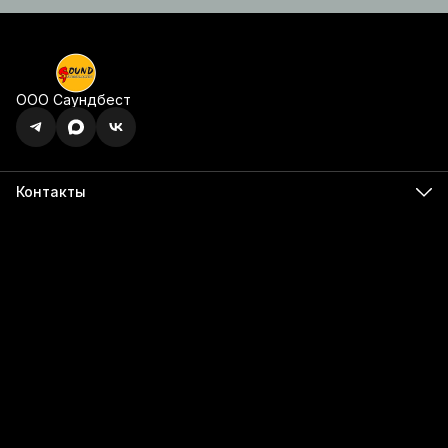
ООО Саундбест
Контакты
Адрес
г. Ижевск, ул. Карла Маркса, 395 офис 120
Бесалатно по РФ
8 (800) 350-49-74
Телефон
8 (341) 255-55-66
Режим работы
Пн - Пт, 9:00 - 18:00
Эл. почта
info@555566.ru