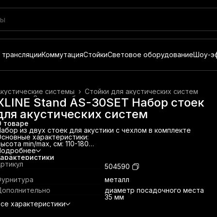
 трансляции
Коммутация
Стойки
Световое оборудование
Шоу-э
Акустические системы
›
Стойки для акустических систем
лавная
›
Звуковое оборудование
›
XLINE Stand AS-30SET Набор стоек
для акустических систем
О товаре
абор из двух стоек для акустики с чехлом в комплекте
сновные характеристики:
ысота min/max, см: 110-180
ес, кг: 2
Подробнее
Материал: алюминий
Характеристики
вет: черный
ртикул
504590
аксимальная нагрузка, кг: 50
урнитура: металл
Фурнитура
металл
ополнительно: диаметр посадочного места 35 мм
Дополнительно
диаметр посадочного места
35 мм
се характеристики