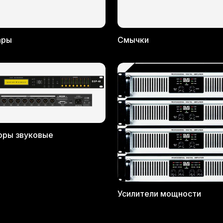
ары
Смычки
оры звуковые
Усилители мощности