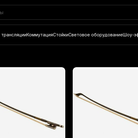
 трансляции
Коммутация
Стойки
Световое оборудование
Шоу-э